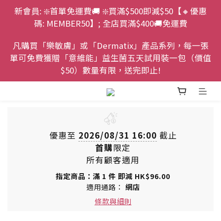
新會員: ❇️首單免運費🚚 ❇️買滿$500即減$50【🔸優惠
碼: MEMBER50】; 全店買滿$400🚚免運費
凡購買「樂敏膚」或「Dermatix」產品系列，每一張
單可免費獲贈「意維能」益生菌五天試用裝一包（價值
$50）數量有限，送完即止!
優惠至
2026/08/31 16:00
截止
首購
限定
所有顧客適用
指定商品：滿 1 件 即減 HK$96.00
適用通路：
網店
條款與細則