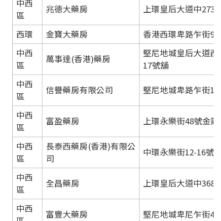
中西
兆德大藥房
上環皇后大道中273-2
區
西環
金寶大藥房
香港西環卑路乍街99
中西
堅尼地城皇后大道西4
萬事達(香港)藥房
區
17號舖
中西
信譽藥房有限公司
堅尼地城卑路乍街13
區
中西
富盈藥房
上環永樂街48號金融
區
中西
長泰西藥房(香港)有限公
中環永樂街12-16
區
司
中西
全昌藥房
上環皇后大道中368
區
中西
富豐大藥房
堅尼地城卑尼乍街48
區