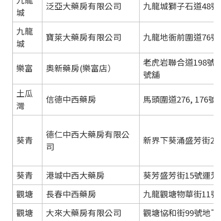
九龍
泛亞大藥房有限公司
九龍城獅子石道48號
城
九龍
寶萊大藥房有限公司
九龍地衙前圍道76號
城
老虎岩聯合道198號樂
樂富
奧新藥房(樂富店）
號舖
土瓜
信德中西藥房
馬頭圍道276, 176
灣
德仁中西大藥房有限公
葵青
新界下葵涌盛芳街27-
司
葵青
港城中西大藥房
葵芳盛芳街15號運芳
觀塘
長春中西藥房
九龍觀塘物華街11號
觀塘
大來大藥房有限公司
觀塘協和街99號地下