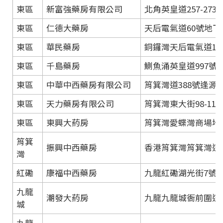
東區
新富強藥房有限公司
北角英皇道257-27
東區
仁德大藥房
天后電氣道60號地下
東區
華民藥房
銅鑼灣天后電氣道11
東區
千島藥房
鰂魚涌英皇道997號
東區
中華中西藥房有限公司
筲箕灣道388號逢源大
東區
天力藥房有限公司
筲箕灣東大街98-11
東區
東興大葯房
筲箕灣愛蝶灣商場地下
筲箕
振興中西藥房
香港筲箕灣筲箕灣道1
灣
紅磡
康福中西藥房
九龍紅磡湖光街7號聯
九龍
潮發大葯房
九龍九龍城衙前圍道
城