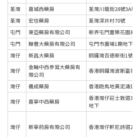
荃灣
嘉城西藥房
荃灣川龍街28號3A
荃灣
宏信藥房
荃灣深井村70號
屯門
東亞藥房有限公司
新界屯門置樂花園商場
屯門
聯豐大藥房有限公司
屯門市廣場1期地下G06
灣仔
新昌大藥房
銅鑼灣百德新街1號
金輪中西參茸大藥房有
灣仔
香港銅鑼灣波斯富街
限公司
灣仔
義成藥房
香港跑馬地黃泥涌道2
香港灣仔莊士敦道36-
灣仔
嘉寧中西藥房
地下
灣仔
新寧葯房有限公司
香港灣仔軒尼詩道27