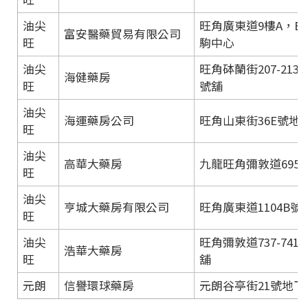
油尖
旺角廣東道9樓A，B
富安醫藥貿易有限公司
旺
駒中心
油尖
旺角砵蘭街207-21
海健藥房
旺
號舖
油尖
海運藥房公司
旺角山東街36E號地
旺
油尖
高華大藥房
九龍旺角彌敦道695
旺
油尖
亨城大藥房有限公司
旺角廣東道1104B號
旺
油尖
旺角彌敦道737-74
浩華大藥房
旺
舖
元朗
信譽環球藥房
元朗谷亭街21號地下