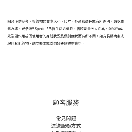
圖片僅供參考，與藥物的實際大小、尺寸、外形和顏色或有所差別，請以實
物為準。賽倍達® Spedra®乃醫生處方藥物，實際劑量因人而異，藥物的成
效及副作用或因使用者的身體狀況及個別症狀而有所不同，如有長期病患或
服用其他藥物，請向醫生或藥劑師查詢詳盡資料。
顧客服務
常見問題
運送服務方式