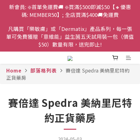
新會員: ❇️首單免運費🚚 ❇️買滿$500即減$50【🔸優惠
碼: MEMBER50】; 全店買滿$400🚚免運費
凡購買「樂敏膚」或「Dermatix」產品系列，每一張
單可免費獲贈「意維能」益生菌五天試用裝一包（價值
$50）數量有限，送完即止!
Home
部落格列表
賽倍達 Spedra 美納里尼特約
正貨藥房
賽倍達 Spedra 美納里尼特
約正貨藥房
2024-05-03