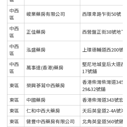
中西
峻業藥房有限公司
西環卑路乍街50號
區
中西
正佳藥房
西營盤正街38號地下
區
中西
泓盛藥房
上環德輔道西200號
區
中西
堅尼地城皇后大道西4
萬事達(香港)藥房
區
17號舖
香港柴灣柴灣道345
東區
榮興蔘茸中西藥房
29&32號舖
東區
中國藥房
香港柴灣道343號宏德
東區
仁和中西大藥房
天后英皇道2-4A號
東區
健豐中西藥房有限公司
北角英皇道560號健威