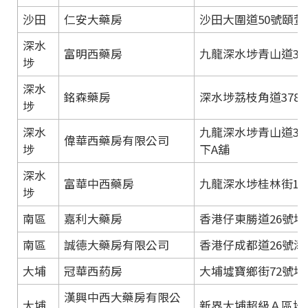
沙田
仁安大藥房
沙田大圍道50號頤
深水
富明西藥房
九龍深水埗青山道30
埗
深水
銘森藥房
深水埗荔枝角道378
埗
深水
九龍深水埗青山道386
偉華西藥房有限公司
埗
下A舖
深水
富華中西藥房
九龍深水埗桂林街141-
埗
南區
嘉利大藥房
香港仔東勝道26號地
南區
誠德大藥房有限公司
香港仔成都道26號添
大埔
冠華西葯房
大埔墟寶鄉街72號
漢興中西大藥房有限公
大埔
新界大埔超級Ａ區地下