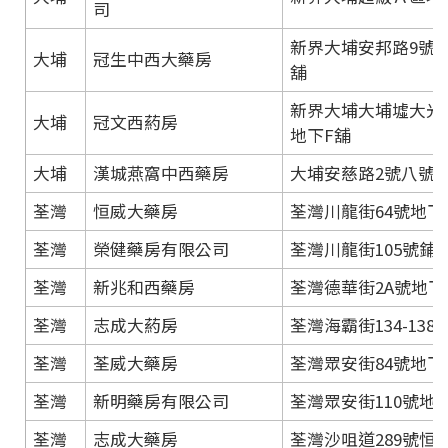
司
新界大埔安邦路9號大
大埔
冠生中西大藥房
舖
新界大埔大埔墟大光里
大埔
冠文西葯房
地下F舖
大埔
漢城燕窩中西藥房
大埔安慈路2號八號花
荃灣
恒威大藥房
荃灣川龍街64號地下
荃灣
榮健藥房有限公司
荃灣川龍街105號鋪
荃灣
新兆和西藥房
荃灣德華街2A號地下
荃灣
志成大葯房
荃灣海霸街134-138
荃灣
荃威大藥房
荃灣眾安街84號地下
荃灣
新明藥房有限公司
荃灣眾安街110號地
荃灣
志成大藥房
荃灣沙咀道289號恒