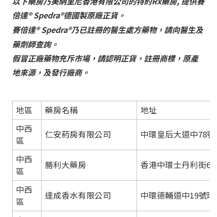
以下藥房乃美納里尼香港有限公司的特約Rx藥房, 提供
賽
倍達
® Spedra®
德國製原廠
正貨。
賽倍達
® Spedra®
乃已註冊的醫生處方藥物，請向醫生及
藥劑師查詢。
假冒正廠藥物充斥市場，請認明正貨，註冊商標，原產
地來源，及發行廠商。
地區
藥房名稱
地址
中西
仁安葯房有限公司
中環皇后大道中78號
區
中西
勝利大藥房
香港中環士丹利街60
區
中西
達成香水有限公司
中環德輔道中19號環
區