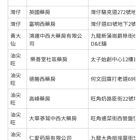
灣仔
英國藥房
灣仔駱克道272號地
灣仔
富明西藥房
灣仔道83號地下2號
黃大
鴻運中西大藥房有限公
九龍新蒲崗爵祿街62
仙
司
D&E舖
油尖
樂善堂社區藥房
太子始創中心12樓121
旺
油尖
德勝西藥房
何文田窩打老道69號
旺
油尖
高峰藥房
旺角奶路臣街22號地
旺
油尖
大華蔘茸中西大藥房
旺角通菜街西營盤恆
旺
油尖
仁愛葯房有限公司
九龍大角咀埃華街57