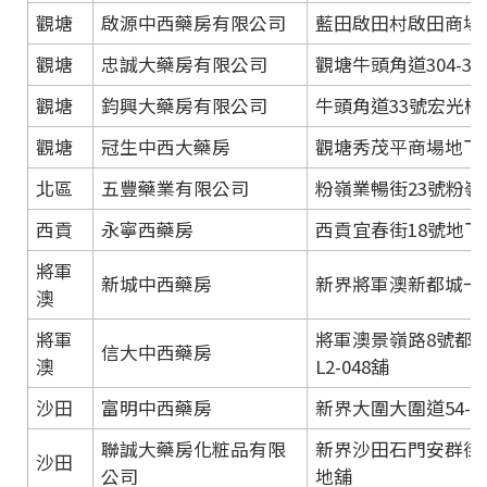
觀塘
啟源中西藥房有限公司
藍田啟田村啟田商場2
觀塘
忠誠大藥房有限公司
觀塘牛頭角道304-3
觀塘
鈞興大藥房有限公司
牛頭角道33號宏光樓
觀塘
冠生中西大藥房
觀塘秀茂平商場地下6
北區
五豐藥業有限公司
粉嶺業暢街23號粉嶺
西貢
永寧西藥房
西貢宜春街18號地下
將軍
新城中西藥房
新界將軍澳新都城一期商
澳
將軍
將軍澳景嶺路8號都
信大中西藥房
澳
L2-048舖
沙田
富明中西藥房
新界大圍大圍道54-
聯誠大藥房化粧品有限
新界沙田石門安群街1
沙田
公司
地舖