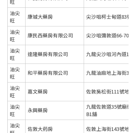
旺
油尖
康城大藥房
尖沙咀柯士甸道83號
旺
油尖
康民西藥房有限公司
尖沙咀彌敦道66-70
旺
油尖
達隆藥房有限公司
九龍尖沙咀河內道1
旺
油尖
和平藥房有限公司
九龍油麻地上海街35
旺
油尖
嘉文藥房
佐敦吳松街111號地
旺
油尖
九龍佐敦道35號廟街
永興藥房
旺
B1舖
油尖
佐敦大葯房
佐敦上海街143號地
旺