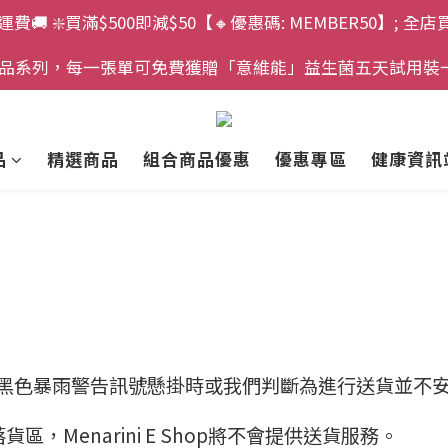
運費🚚 ❇️買滿$500即減$50【🔸優惠碼: MEMBER50】; 全店
」產品系列，每一張單可免費獲贈「意維能」益生菌五天試用裝
品
精選商品
組合商品優惠
優惠專區
健康資訊
或黑色暴雨警告訊號懸掛時或我們判斷為進行送貨並不
，Menarini E Shop將不會提供送貨服務。