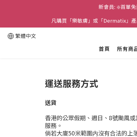
新會員: ❇️首單免
凡購買「樂敏膚」或「Dermatix
繁體中文
首頁
所有商
運送服務方式
送貨
香港的公眾假期、週日、8號颱風
服務。
倘若大廈50米範圍内沒有合法的上落貨區