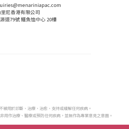
uiries@menariniapac.com
納里尼香港有限公司
源道79號 鱷魚恤中心 20樓
不被用於診斷、治療、治愈、支持或緩解任何疾病。
對非用作治療、醫療或預防任何疾病，並無作為專業意見之意圖。