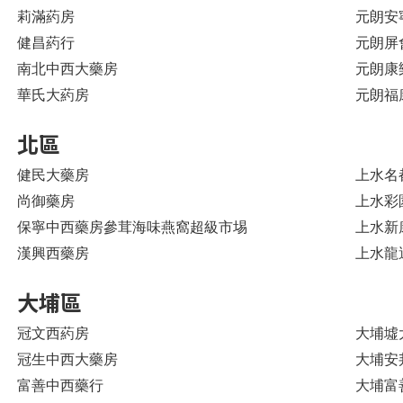
莉滿葯房
元朗安寧
健昌葯行
元朗屏
南北中西大藥房
元朗康
華氏大葯房
元朗福
北區
健民大藥房
上水名都
尚御藥房
上水彩園
保寧中西藥房參茸海味燕窩超級市埸
上水新康
漢興西藥房
上水龍
大埔區
冠文西葯房
大埔墟
冠生中西大藥房
大埔安
富善中西藥行
大埔富