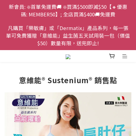
新會員: ❇️首單免運費🚚 ❇️買滿$500即減$50【🔸優惠
碼: MEMBER50】; 全店買滿$400🚚免運費
凡購買「樂敏膚」或「Dermatix」產品系列，每一張
單可免費獲贈「意維能」益生菌五天試用裝一包（價值
$50）數量有限，送完即止!
意維能® Sustenium® 銷售點