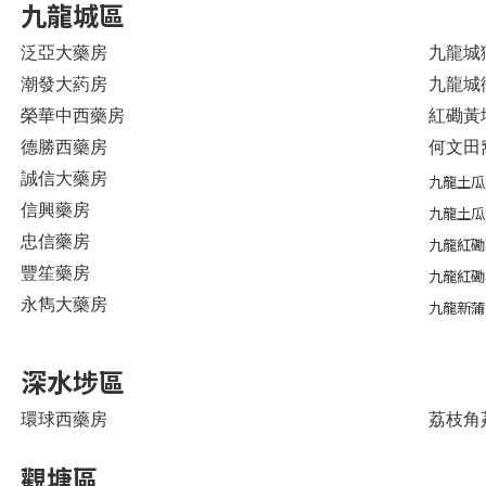
九龍城區
泛亞大藥房
九龍城
潮發大葯房
九龍城
榮華中西藥房
紅磡黃
德勝西藥房
何文田
誠信大藥房
九龍土瓜
信興藥房
九龍土瓜
忠信藥房
九龍紅磡
豐笙藥房
九龍紅磡
永雋大藥房
九龍新蒲
深水埗區
環球西藥房
荔枝角
觀塘區