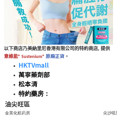
以下商店乃美納里尼香港有限公司的特約商店, 提供
原廠
正貨
。
意維能® Sustenium®
HKTVmall
萬寧藥劑部
松本清
特約藥房
：
油尖旺區
金英化粧葯房
尖沙咀