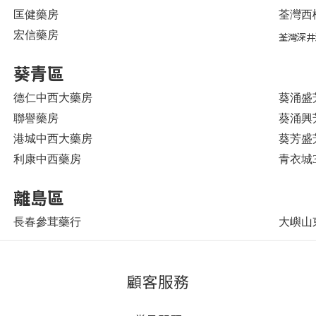
匡健藥房
荃灣西樓
宏信藥房
荃灣深井
葵青區
德仁中西大藥房
葵涌盛芳
聯譽藥房
葵涌興芳
港城中西大藥房
葵芳盛
利康中西藥房
青衣城3
離島區
長春參茸藥行
大嶼山
顧客服務