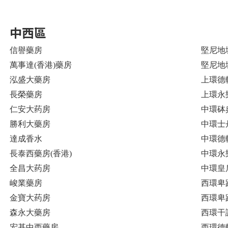
中西區
信譽藥房
堅尼地
萬事達(香港)藥房
堅尼地
泓盛大藥房
上環德
長榮藥房
上環永
仁安大药房
中環砵
勝利大藥房
中環士
達成香水
中環德
長泰西藥房(香港)
中環永
全昌大药房
中環皇
峻業藥房
西環卑
金寶大药房
西環卑
森永大藥房
西環干諾
宏基中西藥房
西環德