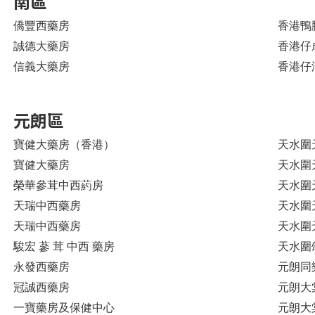
南區
僑豐西藥房
香港鴨
誠德大藥房
香港仔
信義大藥房
香港仔
元朗區
寶健大藥房（香港）
天水圍
寶健大藥房
天水圍
榮華參茸中西葯房
天水圍
天瑞中西藥房
天水圍
天瑞中西藥房
天水圍
駿宏 蔘 茸 中西 藥房
天水圍
永發西藥房
元朗同
冠誠西藥房
元朗大棠
一寶藥房及保健中心
元朗大