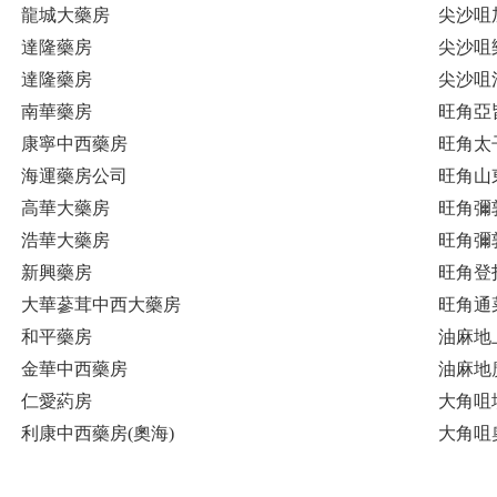
龍城大藥房
尖沙咀
達隆藥房
尖沙咀
達隆藥房
尖沙咀
南華藥房
旺角亞
康寧中西藥房
旺角太子
海運藥房公司
旺角山
高華大藥房
旺角彌
浩華大藥房
旺角彌敦
新興藥房
旺角登
大華蔘茸中西大藥房
旺角通
和平藥房
油麻地
金華中西藥房
油麻地
仁愛葯房
大角咀
利康中西藥房(奧海)
大角咀