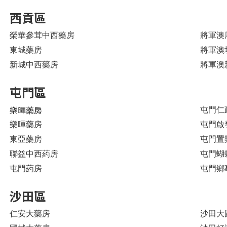
西貢區
榮華參茸中西藥房
將軍澳
東城藥房
將軍澳
新城中西藥房
將軍澳新
屯門區
樂暉藥房
屯門仁
樂暉藥房
屯門啟發
東亞藥房
屯門置
聯益中西葯房
屯門蝴
屯門葯房
屯門鄉事
沙田區
仁安大藥房
沙田大