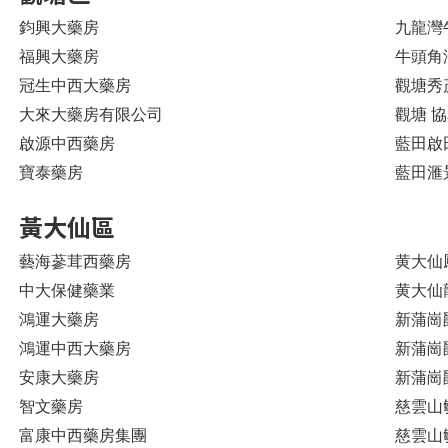
鈞興大藥房
九龍灣
福興大藥房
牛頭角
冠生中西大藥房
觀塘秀茂
大來大藥房有限公司
觀塘 協
啟源中西藥房
藍田啟
寶泰藥房
藍田滙
黃大仙區
藝海蔘茸西藥房
黄大仙
中大保健藥業
黄大仙龍
鴻運大藥房
新蒲崗
鴻運中西大藥房
新蒲崗
安康大藥房
新蒲崗
智文藥房
慈雲山
富康中西藥房集團
慈雲山