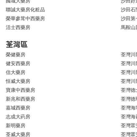
國城大藥房
沙田好
聯誠大藥房化粧品
沙田石
榮華參茸中西藥房
沙田第
活士西藥房
馬鞍山新
荃灣區
榮健藥房
荃灣川
健安西藥房
荃灣川
信大藥房
荃灣川
恒威大藥房
荃灣川
寶康中西藥房
荃灣德
新兆和西藥房
荃灣德
嘉城西藥房
荃灣海
志成大葯房
荃灣海霸
新明藥房
荃灣眾
荃威大藥房
荃灣眾