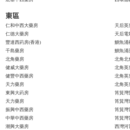
東區
仁和中西大藥房
天后英
仁德大藥房
天后電
豐達西葯房(香港)
鰂魚涌
千島藥房
鰂魚涌
北角藥房
北角北角
健威大藥房
北角英皇
健豐中西藥房
北角英皇
天力藥房
北角英
東興大葯房
筲箕灣
天力藥房
筲箕灣東
振興中西藥房
筲箕灣
中華中西藥房
筲箕灣
潮興大藥房
西灣河