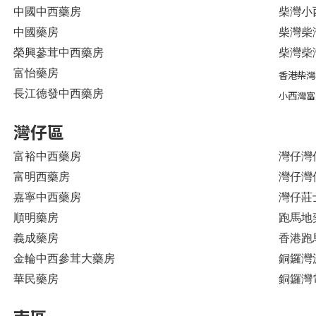
中國中西藥房
柴灣小西
中國藥房
柴灣柴灣
榮興蔘茸中西藥房
柴灣柴
富怡藥房
香港柴灣
長江德發中西藥房
小西灣富
灣仔區
富裕中西藥房
灣仔灣仔
富明西藥房
灣仔灣
嘉寧中西藥房
灣仔莊士
順明藥房
跑馬地
義成藥房
香港跑
金輪中西參茸大藥房
銅鑼灣
華民藥房
銅鑼灣