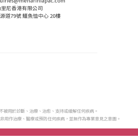
uiries@menariniapac.com
納里尼香港有限公司
源道79號 鱷魚恤中心 20樓
不被用於診斷、治療、治愈、支持或緩解任何疾病。
對非用作治療、醫療或預防任何疾病，並無作為專業意見之意圖。