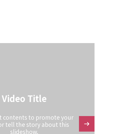
Video Title
xt contents to promote your
r tell the story about this
slideshow.