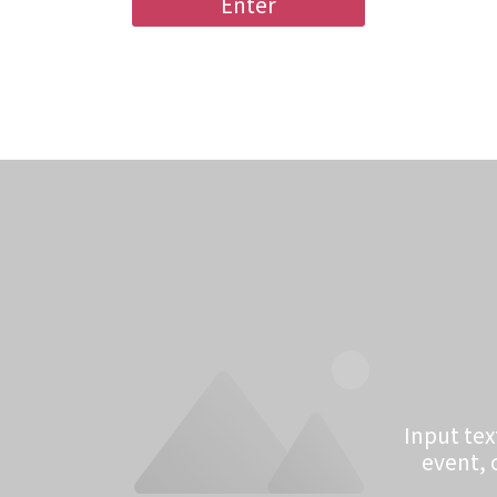
Enter
Input te
event, o