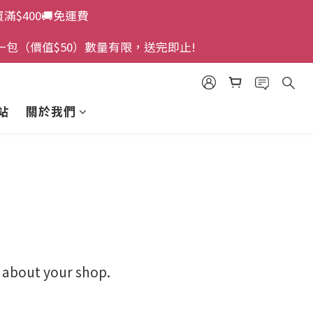
買滿$400🚚免運費
一包（價值$50）數量有限，送完即止!
站
關於我們
y about your shop.