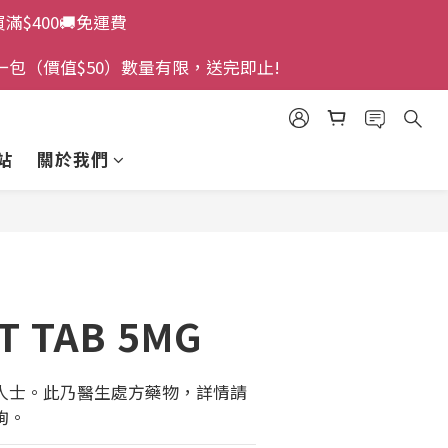
買滿$400🚚免運費
一包（價值$50）數量有限，送完即止!
站
關於我們
T TAB 5MG
人士。此乃醫生處方藥物，詳情請
詢。