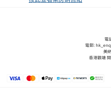
電話
電郵: hk_enq
美
香港觀塘 開