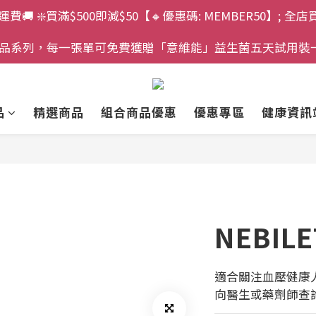
運費🚚 ❇️買滿$500即減$50【🔸優惠碼: MEMBER50】; 全店
」產品系列，每一張單可免費獲贈「意維能」益生菌五天試用裝
品
精選商品
組合商品優惠
優惠專區
健康資訊
NEBILE
適合關注血壓健康
向醫生或藥劑師查