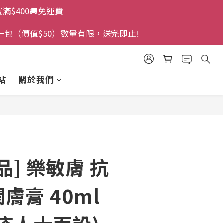
買滿$400🚚免運費
一包（價值$50）數量有限，送完即止!
站
關於我們
立即購買
品] 樂敏膚 抗
膚膏 40ml