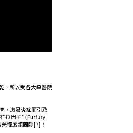
、乾，所以受各大🏥醫院
過高，激發炎症而引致
因子* (Furfuryl
媲美輕度類固醇[7]！