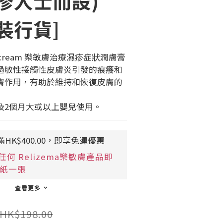
疹人士而設)
裝行貨]
ema cream 樂敏膚治療濕疹症狀潤膚膏
過敏性接觸性皮膚炎引發的痕癢和
膚作用，有助於維持和恢復皮膚的
及2個月大或以上嬰兒使用。
HK$400.00，即享免運優惠
何 Relizema樂敏膚產品即
 貼紙一張
查看更多
HK$198.00