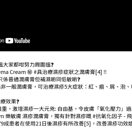
難搵大家都咁努力周圍搵❓
ma Cream ㊙️ #具治療濕疹症狀之潤膚膏[4] ‼️
膚膏只係普通潤膚膏但補濕啲同低敏啲❓
 Cream絕非一般潤膚膏，可治療濕疹5大症狀：紅、痕、屑、泡
到治療效果❓
嚴重，激增濕疹一大元兇: 自由基，令皮膚「氧化壓力」
ream 樂敏膚 濕疹潤膚膏，獨有針對濕疹嘅 #抗氧化因子 - 飛花拉
研究證實9成患者在使用21日後濕疹有所改善[5]，改善濕疹功效