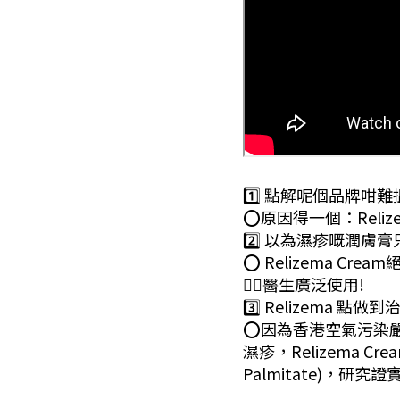
1️⃣ 點解呢個品牌咁
⭕️原因得一個：Relize
2️⃣ 以為濕疹嘅潤
⭕️ Relizema
👨‍⚕️醫生廣泛使用!
3️⃣ Relizema 點做
⭕️因為香港空氣污染
濕疹，Relizema C
Palmitate)，