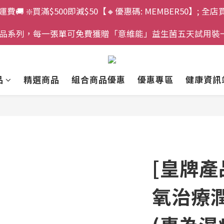
運費🚚 ❇️買滿$500即減$50【🔸優惠碼: MEMBER50】; 全店
」產品系列，每一張單可免費獲贈「意維能」益生菌五天試用裝
品
精選商品
組合商品優惠
優惠專區
健康資訊
[皇牌產
氧治療潤