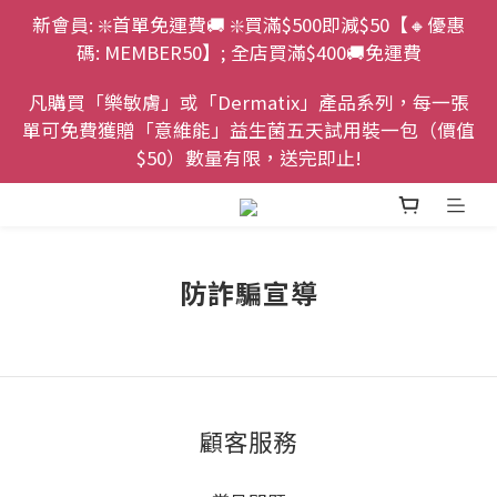
新會員: ❇️首單免運費🚚 ❇️買滿$500即減$50【🔸優惠
碼: MEMBER50】; 全店買滿$400🚚免運費
凡購買「樂敏膚」或「Dermatix」產品系列，每一張
單可免費獲贈「意維能」益生菌五天試用裝一包（價值
$50）數量有限，送完即止!
防詐騙宣導
顧客服務