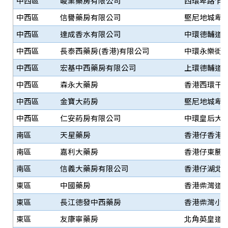
中西區
峻業藥房有限公司
西環卑路乍街
中西區
信譽藥房有限公司
堅尼地城卑路
中西區
達成香水有限公司
中環德輔道中
中西區
長泰西藥房(香港)有限公司
中環永樂街1
中西區
宏基中西藥房有限公司
上環德輔道西
中西區
森永大藥房
香港西環干諾
中西區
金寶大葯房
堅尼地城卑路
中西區
仁安葯房有限公司
中環皇后大道
南區
天星藥房
香港仔香港仔大
南區
嘉利大藥房
香港仔東勝道
南區
信義大藥房有限公司
香港仔湖北街
東區
中國藥房
香港柴灣道34
東區
長江德發中西藥房
香港柴灣小西
東區
友康寧藥房
北角英皇道1