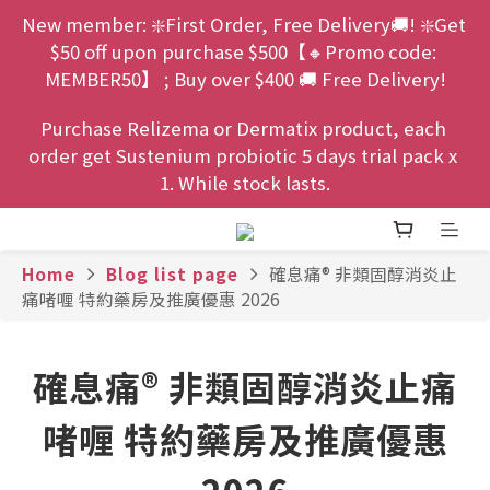
New member: ❇️First Order, Free Delivery🚚! ❇️Get 
$50 off upon purchase $500【🔸Promo code: 
MEMBER50】 ; Buy over $400 🚚 Free Delivery!
Purchase Relizema or Dermatix product, each 
order get Sustenium probiotic 5 days trial pack x 
1. While stock lasts.
Home
Blog list page
確息痛® 非類固醇消炎止
痛啫喱 特約藥房及推廣優惠 2026
確息痛® 非類固醇消炎止痛
啫喱 特約藥房及推廣優惠