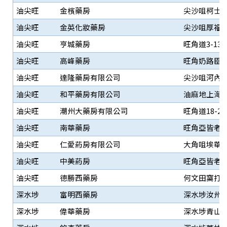
油尖旺
金檳藥房
尖沙咀柯士甸
油尖旺
金英化妝藥房
尖沙咀厚福街
油尖旺
亨城藥房
旺角道3-13
油尖旺
高峰藥房
旺角奶路臣街
油尖旺
達隆藥房有限公司
尖沙咀河內道
油尖旺
和平藥房有限公司
油麻地上海街
油尖旺
潮州大藥房有限公司
旺角道18-20
油尖旺
南華藥房
旺角亞皆老街
油尖旺
仁愛葯房有限公司
大角咀埃華街
油尖旺
中美葯房
旺角亞皆老街
油尖旺
德勝西藥房
何文田窩打老
深水埗
富明西藥房
深水埗汝州街
深水埗
偉華藥房
深水埗青山道