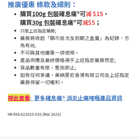
推廣優惠 條款及細則
：
購買
100g 包裝
確息痛®可
減 $15
，
購買
30g 包裝
確息痛®可
減$5
；
只限上述指定藥房;
藥房將收起「顯示批次及到期之盒蓋」為紀錄，方
為有
;
效
不可與其他優惠一併使用。
產品供應及最終價格視乎上述指定藥房而定;
貨品數量有限，售完即止;
如有任何爭議，美納里尼香港有限公司及上述指定
藥房保留一切權利
。
按此查看
:
更多確息痛® 消炎止痛啫喱產品資訊
HK-FAS-022025-035 (Mar 2025)