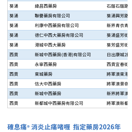
葵涌
緯昌西藥房
石蔭石蔭路29
葵涌
聯譽藥房有限公司
葵涌興芳路17
葵涌
利康中西藥房有限公司
新界青衣青衣
葵涌
德仁中西大藥房有限公司
葵涌盛芳街2
葵涌
港城中西大藥房
葵芳盛芳街1
西貢
新城中西藥房(香港)有限公司
日出康城2樓 
西貢
永寧西藥房
西貢宜春街1
西貢
東城藥房
將軍澳東港城
西貢
信大中西藥房
將軍澳景嶺路
西貢
新城中西藥房
新界將軍澳新
西貢
新都城中西藥房有限公司
將軍澳新都城中
確息痛
消炎止痛啫喱 指定藥房2026年
®