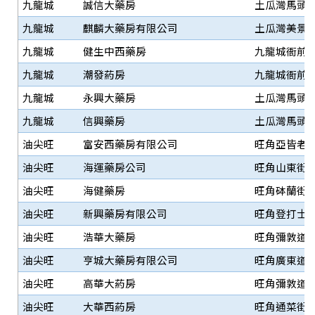
九龍城
誠信大藥房
土瓜灣馬頭圍道
九龍城
麒麟大藥房有限公司
土瓜灣美景街
九龍城
健生中西藥房
九龍城衙前圍
九龍城
潮發葯房
九龍城衙前圍
九龍城
永興大藥房
土瓜灣馬頭角
九龍城
信興藥房
土瓜灣馬頭圍
油尖旺
富安西藥房有限公司
旺角亞皆老街
油尖旺
海運藥房公司
旺角山東街3
油尖旺
海健藥房
旺角砵蘭街2
油尖旺
新興藥房有限公司
旺角登打士街
油尖旺
浩華大藥房
旺角彌敦道73
油尖旺
亨城大藥房有限公司
旺角廣東道1
油尖旺
高華大葯房
旺角彌敦道6
油尖旺
大華西葯房
旺角通菜街 2-