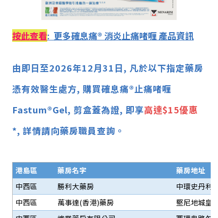
按此查看
:
更多確息痛® 消炎止痛啫喱 產品資訊
由即日至2026年12月31日, 凡於以下指定藥房
憑有效醫生處方, 購買確息痛®止痛啫喱
Fastum®Gel, 剪盒蓋為證, 即享
高達$15優惠
*, 詳情請向藥房職員查詢。
港島區
藥房名字
藥房地址
中西區
勝利大藥房
中環史丹利
中西區
萬事達(香港)藥房
堅尼地城皇后