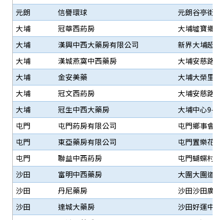
元朗
信譽環球
元朗谷亭街2
大埔
冠華西葯房
大埔墟寶鄉街
大埔
漢興中西大藥房有限公司
新界大埔超級
大埔
漢城燕窩中西藥房
大埔安慈路2
大埔
金安美藥
大埔大榮里
大埔
冠文西葯房
大埔安慈路4
大埔
冠生中西大藥房
大埔中心9-1
屯門
屯門葯房有限公司
屯門鄉事會路9
屯門
東亞藥房有限公司
屯門置樂花園
屯門
聯益中西葯房
屯門蝴蝶村蝴蝶
沙田
富明中西藥房
大圍大圍道5
沙田
丹尼藥房
沙田沙田廣場
沙田
達城大藥房
沙田好運中心