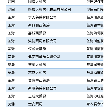
沙田
國城大藥房
沙田好運中心
沙田
聯誠大藥房化粧品有限公司
沙田石門安群
荃灣
信大藥房有限公司
荃灣川龍街3
荃灣
新兆和西藥房
荃灣德華街2
荃灣
嘉城西藥房
荃灣海壩街1
荃灣
榮健藥房有限公司
荃灣川龍街1
荃灣
恒威大藥房
荃灣川龍街6
荃灣
健安西藥房有限公司
荃灣川龍街1
荃灣
荃威大藥房
荃灣眾安街8
荃灣
志成大葯房
荃灣海霸街13
荃灣
寶康中西藥房
荃灣德士古道
荃灣
新明藥房有限公司
荃灣眾安街1
荃灣
志成大藥房
荃灣沙咀道2
葵涌
金安藥房
青衣長發邨商場