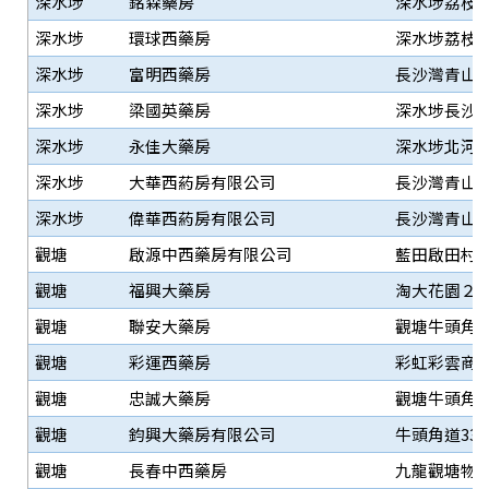
深水埗
銘森藥房
深水埗荔枝角
深水埗
環球西藥房
深水埗荔枝角
深水埗
富明西藥房
長沙灣青山道
深水埗
梁國英藥房
深水埗長沙灣
深水埗
永佳大藥房
深水埗北河街
深水埗
大華西葯房有限公司
長沙灣青山道
深水埗
偉華西葯房有限公司
長沙灣青山道3
觀塘
啟源中西藥房有限公司
藍田啟田村啟
觀塘
福興大藥房
淘大花園２期地
觀塘
聯安大藥房
觀塘牛頭角道
觀塘
彩運西藥房
彩虹彩雲商場2
觀塘
忠誠大藥房
觀塘牛頭角道3
觀塘
鈞興大藥房有限公司
牛頭角道33
觀塘
長春中西藥房
九龍觀塘物華