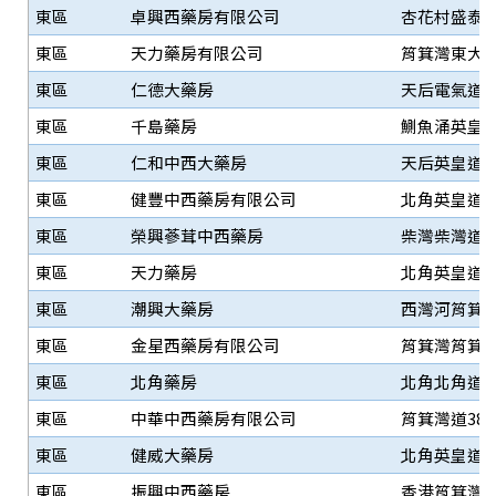
東區
卓興西藥房有限公司
杏花村盛泰道
東區
天力藥房有限公司
筲箕灣東大街9
東區
仁德大藥房
天后電氣道6
東區
千島藥房
鰂魚涌英皇道
東區
仁和中西大藥房
天后英皇道2
東區
健豐中西藥房有限公司
北角英皇道56
東區
榮興蔘茸中西藥房
柴灣柴灣道3
東區
天力藥房
北角英皇道7
東區
潮興大藥房
西灣河筲箕灣
東區
金星西藥房有限公司
筲箕灣筲箕灣
東區
北角藥房
北角北角道11
東區
中華中西藥房有限公司
筲箕灣道38
東區
健威大藥房
北角英皇道4
東區
振興中西藥房
香港筲箕灣筲