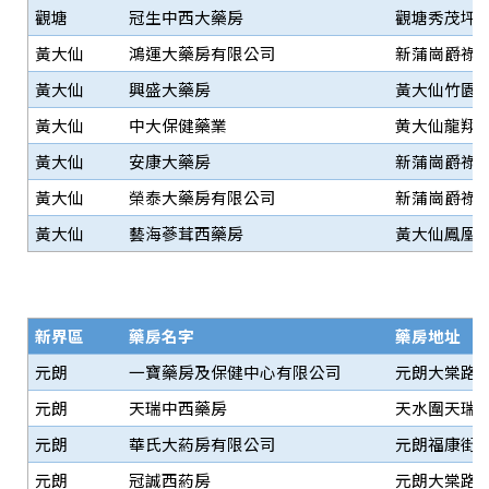
觀塘
冠生中西大藥房
觀塘秀茂坪商場
黃大仙
鴻運大藥房有限公司
新蒲崗爵祿街
黃大仙
興盛大藥房
黃大仙竹園南
黃大仙
中大保健藥業
黄大仙龍翔道1
黃大仙
安康大藥房
新蒲崗爵祿街
黃大仙
榮泰大藥房有限公司
新蒲崗爵祿街
黃大仙
藝海蔘茸西藥房
黃大仙鳳凰新
新界區
藥房名字
藥房地址
元朗
一寶藥房及保健中心有限公司
元朗大棠路裕
元朗
天瑞中西藥房
天水圍天瑞邨
元朗
華氏大葯房有限公司
元朗福康街2
元朗
冠誠西葯房
元朗大棠路23