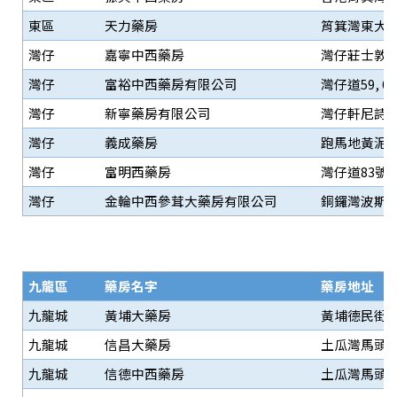
東區
天力藥房
筲箕灣東大街1
灣仔
嘉寧中西藥房
灣仔莊士敦道3
灣仔
富裕中西藥房有限公司
灣仔道59, 61
灣仔
新寧藥房有限公司
灣仔軒尼詩道
灣仔
義成藥房
跑馬地黃泥涌
灣仔
富明西藥房
灣仔道83號
灣仔
金輪中西參茸大藥房有限公司
銅鑼灣波斯富
九龍區
藥房名字
藥房地址
九龍城
黃埔大藥房
黃埔德民街 2
九龍城
信昌大藥房
土瓜灣馬頭圍
九龍城
信德中西藥房
土瓜灣馬頭圍道